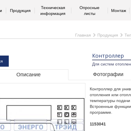
Техническая
Опросные
и
Продукция
Монтаж
информация
листы
Главная
Продукция
Те
Контроллер
ся
Для систем отопле
Фотографии
Описание
Контроллер для унив
отопления или отопл
температуры подачи
Встроенные функции
программе.
1153041