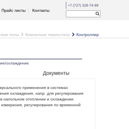
+7 (727) 328-74-99
Прайс листы
Контакты
плые полы
Комнатные термостаты
Контроллер
ние/охлаждение
Документы
ерсального применения в системах
ения охлаждения, напр. для регулирования
 в напольном отоплении и охлаждении.
 измерения, регулирования по временной