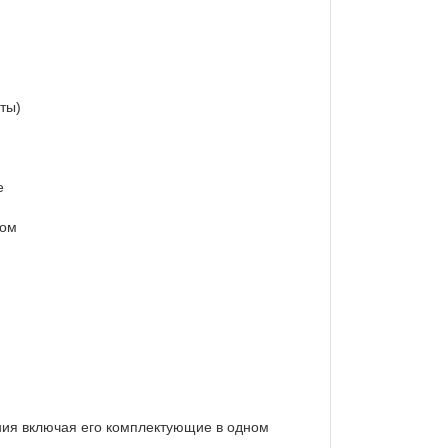
оты)
ре
сом
ния включая его комплектующие в одном