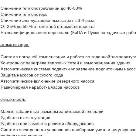
· Снижение теплопотреблении до 40-50%
· Снижение теплопотерь
 Снижение эксплуатационных затрат в 3-4 раза
 От 25% до 50 % от сметной стоимости проекта
 На квалифицированом персонале (КиПА и Пуско наладочные раб
втоматизация:
 Система погодной компенсации и работа по заданной температу
 Контроль от перегрева тепловых сетей и замораживания здания
 Автоматическая система подпитки управление подпиточным насо
 Защита насосов от сухого хода
 Автоматическое включение резервного насоса
 Равномерная наработка часов насосов
омпактность:
· Малые габаритные размеры занимаемой площади
 Удобство в эксплуатации
 Удобство при замене и ревизии оборудования
 Система электронного управления приборами учета и регулирова
шкафном исполнении