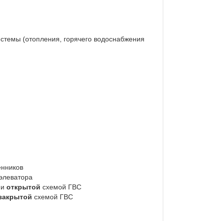
стемы (отопления, горячего водоснабжения
енников
оэлеватора
 и
открытой
схемой ГВС
закрытой
схемой ГВС