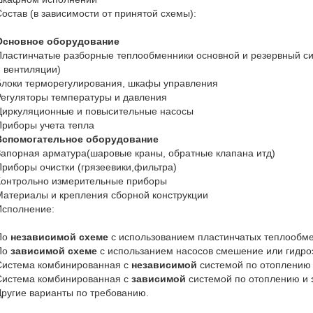
остав (в зависимости от принятой схемы):
Основное оборудование
ластинчатые разборные теплообменники основной и резервный си
и вентиляции)
Блоки терморегулирования, шкафы управления
Регуляторы температуры и давления
Циркуляционные и повысительные насосы
Приборы учета тепла
Вспомогательное оборудование
апорная арматура(шаровые краны, обратные клапана итд)
риборы очистки (грязеевики,фильтра)
Контрольно измерительные приборы
Материалы и крепления сборной конструкции
Исполнение:
По
независимой схеме
с использованием пластинчатых теплообм
По
зависимой схеме
с использанием насосов смешение или гидр
Система комбинированная с
независимой
системой по отоплению
Система комбинированная с
зависимой
системой по отоплению и
ругие варианты по требованию.