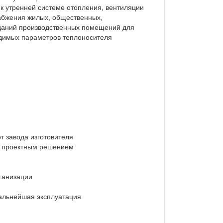
 к утренней системе отопления, вентиляции
абжения жилых, общественных,
даний производственных помещений для
димых параметров теплоносителя
т завода изготовителя
ТП проектным решением
рганизации
 дальнейшая эксплуатация