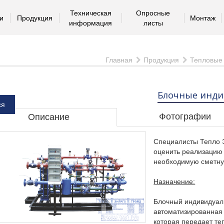
Техническая
Опросные
и
Продукция
Монтаж
информация
листы
Главная
Продукция
Тепловые
Блочные инди
ся
Фотографии
Описание
Специалисты Тепло 
оценить реализацию 
необходимую сметну
Назначение:
Блочный индивидуал
автоматизированная 
которая передает те