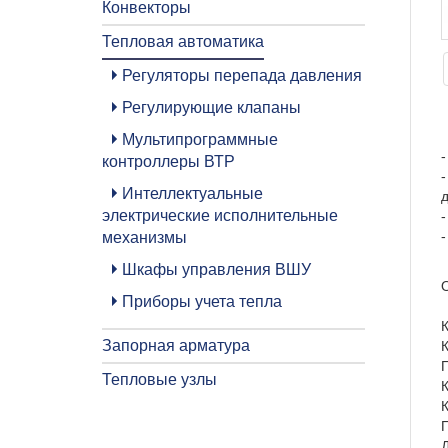
Конвекторы
Тепловая автоматика
Регуляторы перепада давления
Регулирующие клапаны
Мультипрограммные
-
контроллеры ВТР
-
Интеллектуальные
д
электрические исполнительные
-
-
механизмы
Шкафы управления ВШУ
Приборы учета тепла
К
Запорная арматура
К
Тепловые узлы
К
К
Д