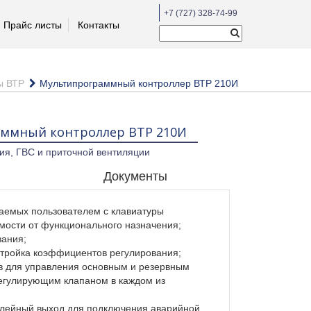
+7 (727) 328-74-99
Прайс листы
Контакты
ы ВТР
Мультипрограммный контроллер ВТР 210И
ммный контроллер ВТР 210И
ия, ГВС и приточной вентиляции
Документы
ваемых пользователем с клавиатуры
имости от функционального назначения;
вания;
стройка коэффициентов регулирования;
в для управления основным и резервным
регулирующим клапаном в каждом из
елейный выход для подключения аварийной