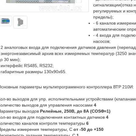
сигнализации(отказ н
регулируемых и кон
пределы);
- 6 каналов измерени
автоматическим опр
- 4 входа для подкл
насосов;
 2 аналоговых входа для подключения датчиков давления (перепад
 энергонезависимый архив всех измеряемых температур (3250 зна
о 30 мин);
 интерфейс RS485, RS232;
 габаритные размеры 130х90х65.
Основные параметры мультипрограммного контроллера ВТР 210И:
ол-во выходов для упр. исполнительными устройствами (клапана
оличество выходов для управления насосами
4
Параметры выходов
Релейные, 250В, до 8А (COSΦ=1)
ол-во входов для подключения контактных датчиков
4
оличество каналов контроля температуры
6
Пределы измерения температуры, C
от -50 до +150
искретность задания температуры, С
1