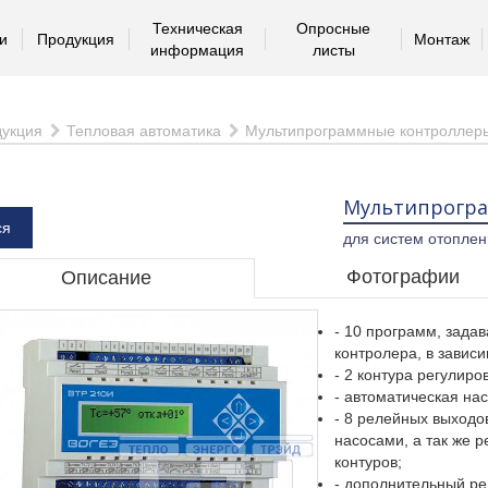
Техническая
Опросные
и
Продукция
Монтаж
информация
листы
укция
Тепловая автоматика
Мультипрограммные контроллер
Мультипрогра
ся
для систем отоплен
Фотографии
Описание
- 10 программ, зада
контролера, в завис
- 2 контура регулиро
- автоматическая на
- 8 релейных выходо
насосами, а так же 
контуров;
- дополнительный р