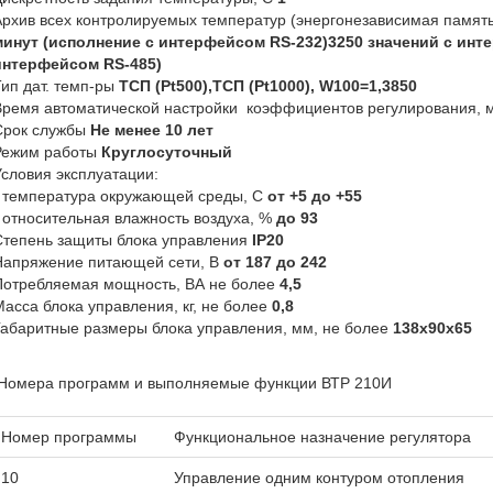
рхив всех контролируемых температур (энергонезависимая памят
минут (исполнение с интерфейсом RS-232)
3250 значений с инт
интерфейсом RS-485)
ип дат. темп-ры
ТСП (Pt500),ТСП (Pt1000), W100=1,3850
ремя автоматической настройки коэффициентов регулирования, 
Срок службы
Не менее 10 лет
Режим работы
Круглосуточный
словия эксплуатации:
- температура окружающей среды, С
от +5 до +55
 относительная влажность воздуха, %
до 93
Степень защиты блока управления
IP20
Напряжение питающей сети, В
от 187 до 242
Потребляемая мощность, ВА не более
4,5
асса блока управления, кг, не более
0,8
абаритные размеры блока управления, мм, не более
138х90х65
Номера программ и выполняемые функции ВТР 210И
Номер программы
Функциональное назначение регулятора
10
Управление одним контуром отопления