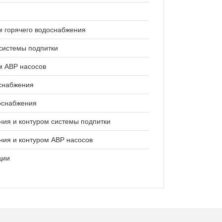
м горячего водоснабжения
системы подпитки
м АВР насосов
оснабжения
оснабжения
ния и контуром системы подпитки
ния и контуром АВР насосов
ции