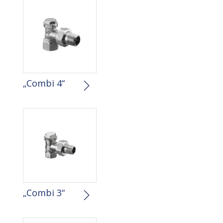
„Combi 4“
„Combi 3“