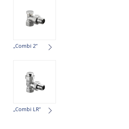
„Combi 2“
„Combi LR“